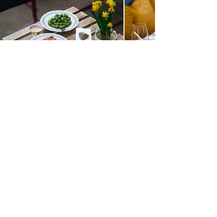
SELSKABER
OM OS
KONTAKT
MØDER